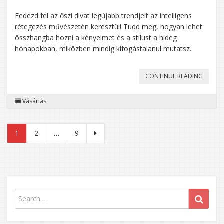
Fedezd fel az őszi divat legújabb trendjeit az intelligens
rétegezés művészetén keresztül! Tudd meg, hogyan lehet
összhangba hozni a kényelmet és a stílust a hideg
hónapokban, miközben mindig kifogástalanul mutatsz.
„ŐSZI
CONTINUE READING
DIVATT
Vásárlás
HOGY
KOMBI
Bejegyzések
1
2
…
9
A
lapozása
RÉTEGE
STÍLUS