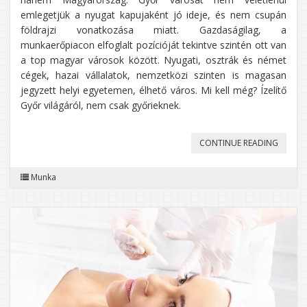
emlegetjük a nyugat kapujaként jó ideje, és nem csupán
földrajzi vonatkozása miatt. Gazdaságilag, a
munkaerőpiacon elfoglalt pozícióját tekintve szintén ott van
a top magyar városok között. Nyugati, osztrák és német
cégek, hazai vállalatok, nemzetközi szinten is magasan
jegyzett helyi egyetemen, élhető város. Mi kell még? Ízelítő
Győr világáról, nem csak győrieknek.
„NYUGA
CONTINUE READING
DE
Munka
NEM
KÜLFÖ
IRÁNY
GYŐR!”