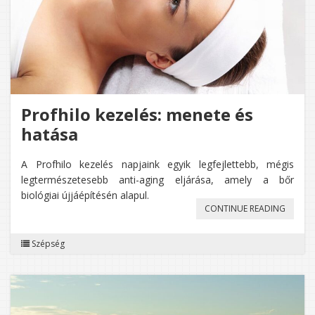
Profhilo kezelés: menete és
hatása
A Profhilo kezelés napjaink egyik legfejlettebb, mégis
legtermészetesebb anti-aging eljárása, amely a bőr
biológiai újjáépítésén alapul.
„PROFH
CONTINUE READING
KEZELÉS
Szépség
MENET
ÉS
HATÁSA