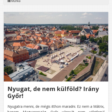
Munka
MAGYA
IS
BŐSÉG
TALÁLN
MUNKA
ÉS
BOLDO
LEHETŐ
Nyugat, de nem külföld? Irány
Győr!
Nyugatra menni, de mégis itthon maradni. Ez nem a Mátrix,
hanem Magyarország. Győr városát nem véletlenül