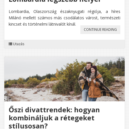
Lombardia, Olaszország északnyugati régiója, a híres
Milánó mellett számos más csodálatos várost, természeti
kincset és történelmi látnivalót kínál.
„LOMB
CONTINUE READING
LEGSZE
Utazás
HELYEI”
Őszi divattrendek: hogyan
kombináljuk a rétegeket
stílusosan?