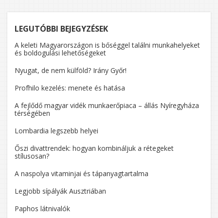
LEGUTÓBBI BEJEGYZÉSEK
A keleti Magyarországon is bőséggel találni munkahelyeket
és boldogulási lehetőségeket
Nyugat, de nem külföld? Irány Győr!
Profhilo kezelés: menete és hatása
A fejlődő magyar vidék munkaerőpiaca – állás Nyíregyháza
térségében
Lombardia legszebb helyei
Őszi divattrendek: hogyan kombináljuk a rétegeket
stílusosan?
A naspolya vitaminjai és tápanyagtartalma
Legjobb sípályák Ausztriában
Paphos látnivalók