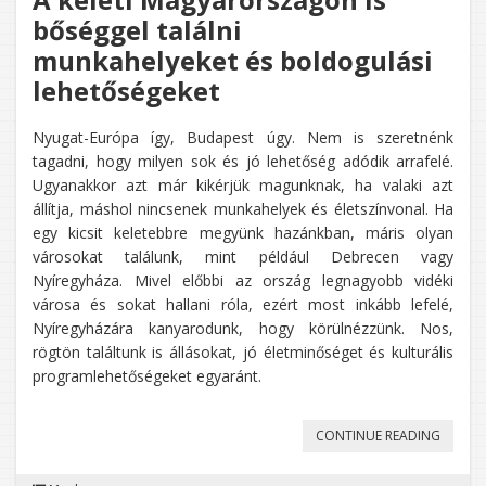
bőséggel találni
munkahelyeket és boldogulási
lehetőségeket
Nyugat-Európa így, Budapest úgy. Nem is szeretnénk
tagadni, hogy milyen sok és jó lehetőség adódik arrafelé.
Ugyanakkor azt már kikérjük magunknak, ha valaki azt
állítja, máshol nincsenek munkahelyek és életszínvonal. Ha
egy kicsit keletebbre megyünk hazánkban, máris olyan
városokat találunk, mint például Debrecen vagy
Nyíregyháza. Mivel előbbi az ország legnagyobb vidéki
városa és sokat hallani róla, ezért most inkább lefelé,
Nyíregyházára kanyarodunk, hogy körülnézzünk. Nos,
rögtön találtunk is állásokat, jó életminőséget és kulturális
programlehetőségeket egyaránt.
„A
CONTINUE READING
KELETI