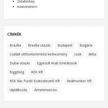
Oldaltérkép
Adatvédelem
CÍMKÉK
Brazília
Brazília utazás
Budapest
Bulgária
családi otthonteremtési kedvezmény
csok
diéta
Dubai utazás
Egyesült Arab Emirátusok
függőség
REK Kft
REK Rác Fürdő Eszközkezelő Kft
Reálmonitor Kft
táplálkozás
Árminimum.hu