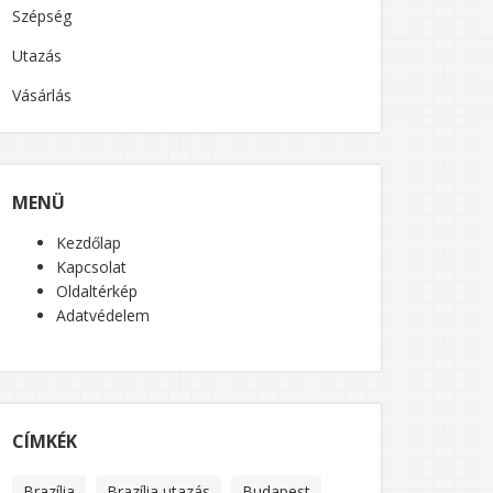
Szépség
Utazás
Vásárlás
MENÜ
Kezdőlap
Kapcsolat
Oldaltérkép
Adatvédelem
CÍMKÉK
Brazília
Brazília utazás
Budapest