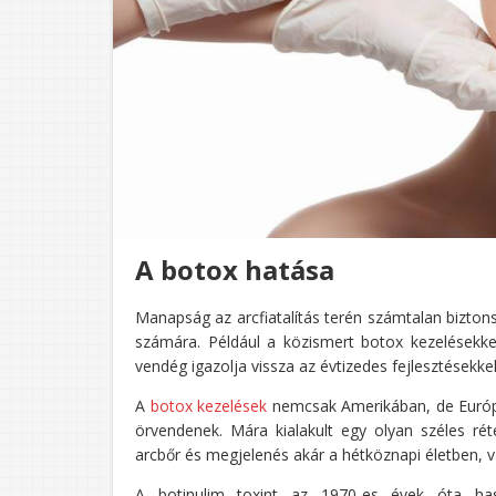
A botox hatása
Manapság az arcfiatalítás terén számtalan bizton
számára. Például a közismert botox kezelésekke
vendég igazolja vissza az évtizedes fejlesztésekke
A
botox kezelések
nemcsak Amerikában, de Európa
örvendenek. Mára kialakult egy olyan széles réte
arcbőr és megjelenés akár a hétköznapi életben, 
A botinulim toxint az 1970-es évek óta hasz