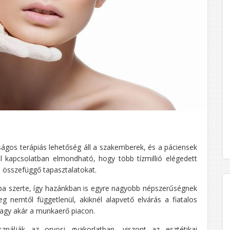
ságos terápiás lehetőség áll a szakemberek, és a páciensek
l kapcsolatban elmondható, hogy több tízmillió elégedett
l összefüggő tapasztalatokat.
 szerte, így hazánkban is egyre nagyobb népszerűségnek
g nemtől függetlenül, akiknél alapvető elvárás a fiatalos
vagy akár a munkaerő piacon.
nálják az orvosi gyakorlatban, viszont az esztétikai