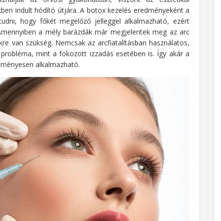
ben indult hódító útjára. A botox kezelés eredményeként a
udni, hogy főkét megelőző jelleggel alkalmazható, ezért
 Amennyiben a mély barázdák már megjelentek meg az arc
ekre van szükség. Nemcsak az arcfiatalításban használatos,
probléma, mint a fokozott izzadás esetében is. Így akár a
eredményesen alkalmazható.