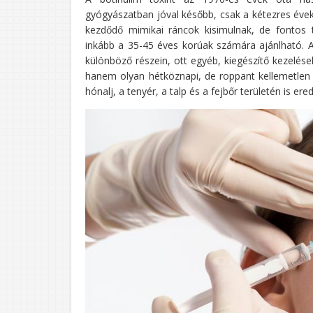
gyógyászatban jóval később, csak a kétezres évek
kezdődő mimikai ráncok kisimulnak, de fontos t
inkább a 35-45 éves korúak számára ajánlható.
különböző részein, ott egyéb, kiegészítő kezelés
hanem olyan hétköznapi, de roppant kellemetlen 
hónalj, a tenyér, a talp és a fejbőr területén is 