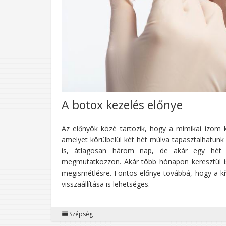
A botox kezelés előnye
Az előnyök közé tartozik, hogy a mimikai izom k
amelyet körülbelül két hét múlva tapasztalhatunk
is, átlagosan három nap, de akár egy hét 
megmutatkozzon. Akár több hónapon keresztül i
megismétlésre. Fontos előnye továbbá, hogy a kí
visszaállítása is lehetséges.
Szépség