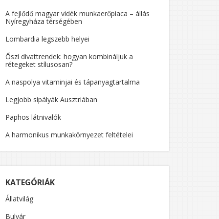
A fejlődő magyar vidék munkaerőpiaca – állás
Nyíregyháza térségében
Lombardia legszebb helyei
Őszi divattrendek: hogyan kombináljuk a
rétegeket stílusosan?
A naspolya vitaminjai és tápanyagtartalma
Legjobb sípályák Ausztriában
Paphos látnivalók
A harmonikus munkakörnyezet feltételei
KATEGÓRIÁK
Állatvilág
Bulvár