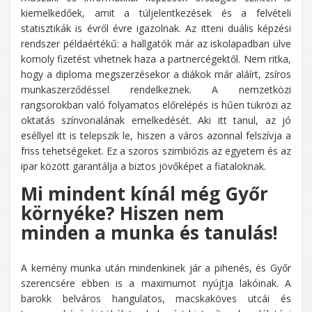
kiemelkedőek, amit a túljelentkezések és a felvételi
statisztikák is évről évre igazolnak. Az itteni duális képzési
rendszer példaértékű: a hallgatók már az iskolapadban ülve
komoly fizetést vihetnek haza a partnercégektől. Nem ritka,
hogy a diploma megszerzésekor a diákok már aláírt, zsíros
munkaszerződéssel rendelkeznek. A nemzetközi
rangsorokban való folyamatos előrelépés is hűen tükrözi az
oktatás színvonalának emelkedését. Aki itt tanul, az jó
eséllyel itt is telepszik le, hiszen a város azonnal felszívja a
friss tehetségeket. Ez a szoros szimbiózis az egyetem és az
ipar között garantálja a biztos jövőképet a fiataloknak.
Mi mindent kínál még Győr
környéke? Hiszen nem
minden a munka és tanulás!
A kemény munka után mindenkinek jár a pihenés, és Győr
szerencsére ebben is a maximumot nyújtja lakóinak. A
barokk belváros hangulatos, macskaköves utcái és