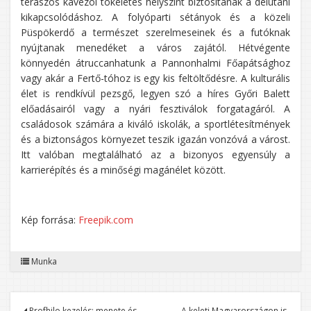
teraszos kávézói tökéletes helyszínt biztosítanak a délutáni
kikapcsolódáshoz. A folyóparti sétányok és a közeli
Püspökerdő a természet szerelmeseinek és a futóknak
nyújtanak menedéket a város zajától. Hétvégente
könnyedén átruccanhatunk a Pannonhalmi Főapátsághoz
vagy akár a Fertő-tóhoz is egy kis feltöltődésre. A kulturális
élet is rendkívül pezsgő, legyen szó a híres Győri Balett
előadásairól vagy a nyári fesztiválok forgatagáról. A
családosok számára a kiváló iskolák, a sportlétesítmények
és a biztonságos környezet teszik igazán vonzóvá a várost.
Itt valóban megtalálható az a bizonyos egyensúly a
karrierépítés és a minőségi magánélet között.
Kép forrása:
Freepik.com
Munka
Profhilo kezelés: menete és
A keleti Magyarországon is