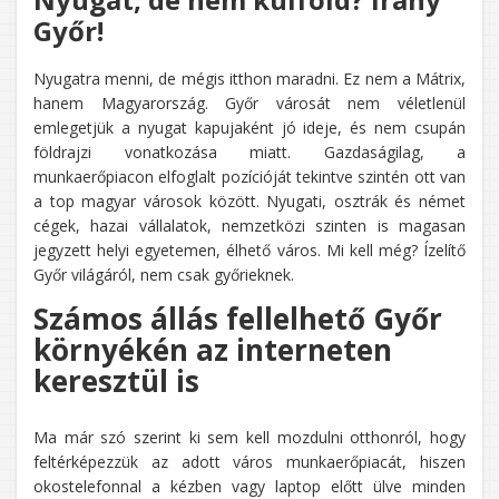
Győr!
Nyugatra menni, de mégis itthon maradni. Ez nem a Mátrix,
hanem Magyarország. Győr városát nem véletlenül
emlegetjük a nyugat kapujaként jó ideje, és nem csupán
földrajzi vonatkozása miatt. Gazdaságilag, a
munkaerőpiacon elfoglalt pozícióját tekintve szintén ott van
a top magyar városok között. Nyugati, osztrák és német
cégek, hazai vállalatok, nemzetközi szinten is magasan
jegyzett helyi egyetemen, élhető város. Mi kell még? Ízelítő
Győr világáról, nem csak győrieknek.
Számos állás fellelhető Győr
környékén az interneten
keresztül is
Ma már szó szerint ki sem kell mozdulni otthonról, hogy
feltérképezzük az adott város munkaerőpiacát, hiszen
okostelefonnal a kézben vagy laptop előtt ülve minden