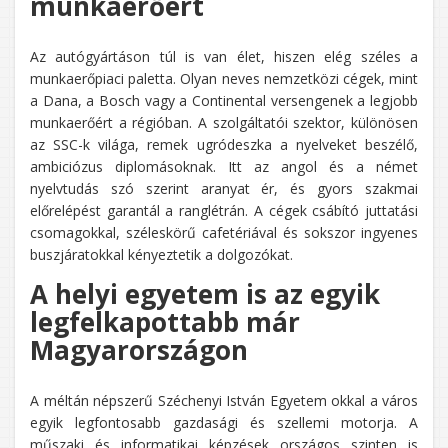
munkaerőért
Az autógyártáson túl is van élet, hiszen elég széles a
munkaerőpiaci paletta. Olyan neves nemzetközi cégek, mint
a Dana, a Bosch vagy a Continental versengenek a legjobb
munkaerőért a régióban. A szolgáltatói szektor, különösen
az SSC-k világa, remek ugródeszka a nyelveket beszélő,
ambiciózus diplomásoknak. Itt az angol és a német
nyelvtudás szó szerint aranyat ér, és gyors szakmai
előrelépést garantál a ranglétrán. A cégek csábító juttatási
csomagokkal, széleskörű cafetériával és sokszor ingyenes
buszjáratokkal kényeztetik a dolgozókat.
A helyi egyetem is az egyik
legfelkapottabb már
Magyarországon
A méltán népszerű Széchenyi István Egyetem okkal a város
egyik legfontosabb gazdasági és szellemi motorja. A
műszaki és informatikai képzések országos szinten is