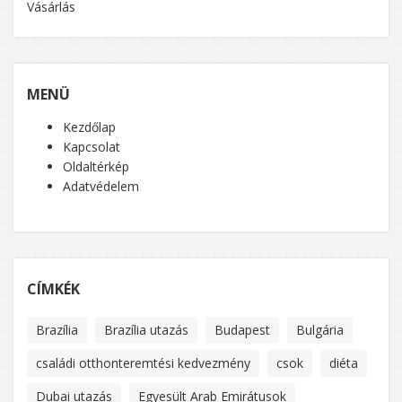
Vásárlás
MENÜ
Kezdőlap
Kapcsolat
Oldaltérkép
Adatvédelem
CÍMKÉK
Brazília
Brazília utazás
Budapest
Bulgária
családi otthonteremtési kedvezmény
csok
diéta
Dubai utazás
Egyesült Arab Emirátusok