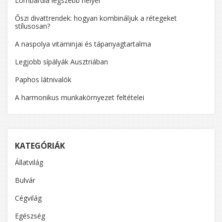
Lombardia legszebb helyei
Őszi divattrendek: hogyan kombináljuk a rétegeket
stílusosan?
A naspolya vitaminjai és tápanyagtartalma
Legjobb sípályák Ausztriában
Paphos látnivalók
A harmonikus munkakörnyezet feltételei
KATEGÓRIÁK
Állatvilág
Bulvár
Cégvilág
Egészség