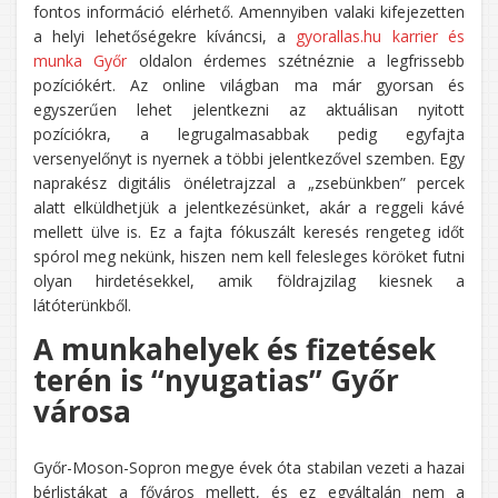
fontos információ elérhető. Amennyiben valaki kifejezetten
a helyi lehetőségekre kíváncsi, a
gyorallas.hu karrier és
munka Győr
oldalon érdemes szétnéznie a legfrissebb
pozíciókért. Az online világban ma már gyorsan és
egyszerűen lehet jelentkezni az aktuálisan nyitott
pozíciókra, a legrugalmasabbak pedig egyfajta
versenyelőnyt is nyernek a többi jelentkezővel szemben. Egy
naprakész digitális önéletrajzzal a „zsebünkben” percek
alatt elküldhetjük a jelentkezésünket, akár a reggeli kávé
mellett ülve is. Ez a fajta fókuszált keresés rengeteg időt
spórol meg nekünk, hiszen nem kell felesleges köröket futni
olyan hirdetésekkel, amik földrajzilag kiesnek a
látóterünkből.
A munkahelyek és fizetések
terén is “nyugatias” Győr
városa
Győr-Moson-Sopron megye évek óta stabilan vezeti a hazai
bérlistákat a főváros mellett, és ez egyáltalán nem a