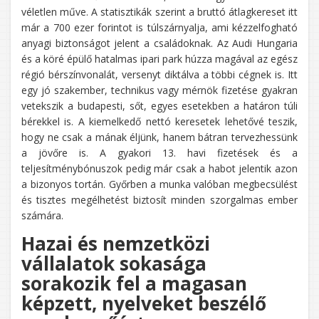
véletlen műve. A statisztikák szerint a bruttó átlagkereset itt
már a 700 ezer forintot is túlszárnyalja, ami kézzelfogható
anyagi biztonságot jelent a családoknak. Az Audi Hungaria
és a köré épülő hatalmas ipari park húzza magával az egész
régió bérszínvonalát, versenyt diktálva a többi cégnek is. Itt
egy jó szakember, technikus vagy mérnök fizetése gyakran
vetekszik a budapesti, sőt, egyes esetekben a határon túli
bérekkel is. A kiemelkedő nettó keresetek lehetővé teszik,
hogy ne csak a mának éljünk, hanem bátran tervezhessünk
a jövőre is. A gyakori 13. havi fizetések és a
teljesítménybónuszok pedig már csak a habot jelentik azon
a bizonyos tortán. Győrben a munka valóban megbecsülést
és tisztes megélhetést biztosít minden szorgalmas ember
számára.
Hazai és nemzetközi
vállalatok sokasága
sorakozik fel a magasan
képzett, nyelveket beszélő