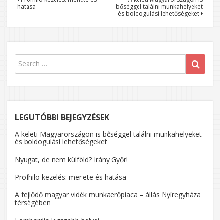
Bejegyzés
hatása
bőséggel találni munkahelyeket
navigáció
és boldogulási lehetőségeket
LEGUTÓBBI BEJEGYZÉSEK
A keleti Magyarországon is bőséggel találni munkahelyeket
és boldogulási lehetőségeket
Nyugat, de nem külföld? Irány Győr!
Profhilo kezelés: menete és hatása
A fejlődő magyar vidék munkaerőpiaca – állás Nyíregyháza
térségében