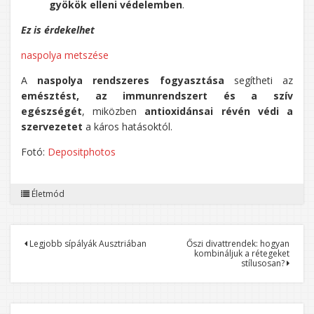
gyökök elleni védelemben
.
Ez is érdekelhet
naspolya metszése
A
naspolya rendszeres fogyasztása
segítheti az
emésztést, az immunrendszert és a szív
egészségét
, miközben
antioxidánsai révén védi a
szervezetet
a káros hatásoktól.
Fotó:
Depositphotos
Életmód
Bejegyzés
Legjobb sípályák Ausztriában
Őszi divattrendek: hogyan
kombináljuk a rétegeket
navigáció
stílusosan?