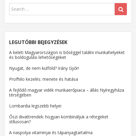
LEGUTÓBBI BEJEGYZÉSEK
A keleti Magyarországon is bőséggel találni munkahelyeket
és boldogulási lehetőségeket
Nyugat, de nem külföld? Irány Győr!
Profhilo kezelés: menete és hatása
A fejlődő magyar vidék munkaerőpiaca – állás Nyíregyháza
térségében
Lombardia legszebb helyei
Őszi divattrendek: hogyan kombináljuk a rétegeket
stílusosan?
A naspolya vitaminjai és tápanyagtartalma