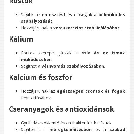
Rostok
Segítik az
emésztést
és elősegítik a
bélműködés
szabályozását
.
Hozzájárulnak a
vércukorszint stabilizálásához
.
Kálium
Fontos szerepet játszik a
szív és az izmok
működésében
.
Segíthet a
vérnyomás szabályozásában
.
Kalcium és foszfor
Hozzájárulnak az
egészséges csontok és fogak
fenntartásához.
Cseranyagok és antioxidánsok
Gyulladáscsökkentő és antibakteriális hatásúak.
Segítenek a
méregtelenítésben
és a
szabad