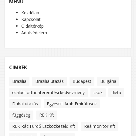
MENÜ
Kezdőlap
Kapcsolat
Oldaltérkép
Adatvédelem
CÍMKÉK
Brazília
Brazília utazás
Budapest
Bulgária
családi otthonteremtési kedvezmény
csok
diéta
Dubai utazás
Egyesült Arab Emirátusok
függőség
REK Kft
REK Rác Fürdő Eszközkezelő Kft
Reálmonitor Kft