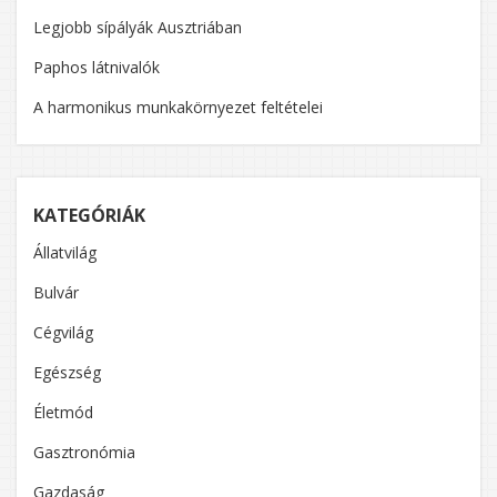
Legjobb sípályák Ausztriában
Paphos látnivalók
A harmonikus munkakörnyezet feltételei
KATEGÓRIÁK
Állatvilág
Bulvár
Cégvilág
Egészség
Életmód
Gasztronómia
Gazdaság