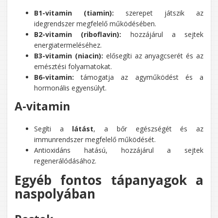
B1-vitamin (tiamin):
szerepet játszik az
idegrendszer megfelelő működésében.
B2-vitamin (riboflavin):
hozzájárul a sejtek
energiatermeléséhez.
B3-vitamin (niacin):
elősegíti az anyagcserét és az
emésztési folyamatokat.
B6-vitamin:
támogatja az agyműködést és a
hormonális egyensúlyt.
A-vitamin
Segíti a
látást
, a bőr egészségét és az
immunrendszer megfelelő működését.
Antioxidáns hatású, hozzájárul a sejtek
regenerálódásához.
Egyéb fontos tápanyagok a
naspolyában