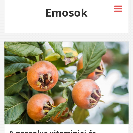
Emosok
A naspolya vitaminjai és