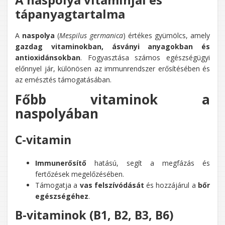
tápanyagtartalma
A
naspolya
(
Mespilus germanica
) értékes gyümölcs, amely
gazdag vitaminokban, ásványi anyagokban és
antioxidánsokban
. Fogyasztása számos egészségügyi
előnnyel jár, különösen az immunrendszer erősítésében és
az emésztés támogatásában.
Főbb vitaminok a
naspolyában
C-vitamin
Immunerősítő
hatású, segít a megfázás és
fertőzések megelőzésében.
Támogatja a
vas felszívódását
és hozzájárul a
bőr
egészségéhez
.
B-vitaminok (B1, B2, B3, B6)