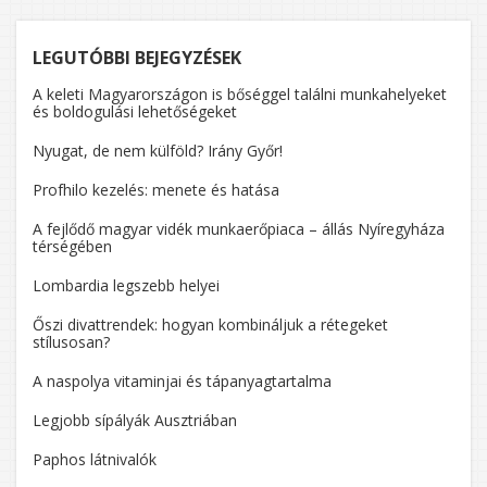
LEGUTÓBBI BEJEGYZÉSEK
A keleti Magyarországon is bőséggel találni munkahelyeket
és boldogulási lehetőségeket
Nyugat, de nem külföld? Irány Győr!
Profhilo kezelés: menete és hatása
A fejlődő magyar vidék munkaerőpiaca – állás Nyíregyháza
térségében
Lombardia legszebb helyei
Őszi divattrendek: hogyan kombináljuk a rétegeket
stílusosan?
A naspolya vitaminjai és tápanyagtartalma
Legjobb sípályák Ausztriában
Paphos látnivalók