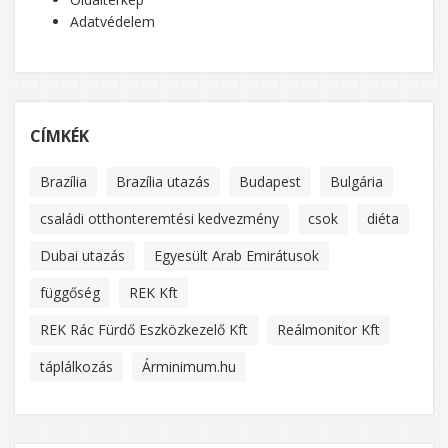
Adatvédelem
CÍMKÉK
Brazília
Brazília utazás
Budapest
Bulgária
családi otthonteremtési kedvezmény
csok
diéta
Dubai utazás
Egyesült Arab Emirátusok
függőség
REK Kft
REK Rác Fürdő Eszközkezelő Kft
Reálmonitor Kft
táplálkozás
Árminimum.hu