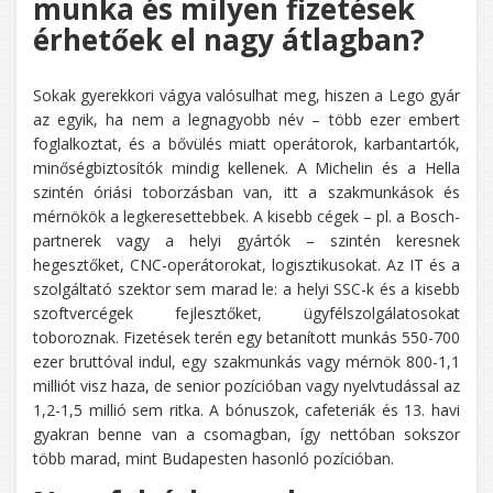
munka és milyen fizetések
érhetőek el nagy átlagban?
Sokak gyerekkori vágya valósulhat meg, hiszen a Lego gyár
az egyik, ha nem a legnagyobb név – több ezer embert
foglalkoztat, és a bővülés miatt operátorok, karbantartók,
minőségbiztosítók mindig kellenek. A Michelin és a Hella
szintén óriási toborzásban van, itt a szakmunkások és
mérnökök a legkeresettebbek. A kisebb cégek – pl. a Bosch-
partnerek vagy a helyi gyártók – szintén keresnek
hegesztőket, CNC-operátorokat, logisztikusokat. Az IT és a
szolgáltató szektor sem marad le: a helyi SSC-k és a kisebb
szoftvercégek fejlesztőket, ügyfélszolgálatosokat
toboroznak. Fizetések terén egy betanított munkás 550-700
ezer bruttóval indul, egy szakmunkás vagy mérnök 800-1,1
milliót visz haza, de senior pozícióban vagy nyelvtudással az
1,2-1,5 millió sem ritka. A bónuszok, cafeteriák és 13. havi
gyakran benne van a csomagban, így nettóban sokszor
több marad, mint Budapesten hasonló pozícióban.