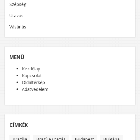
Szépség
Utazás
Vásárlás
MENÜ
Kezdőlap
Kapcsolat
Oldaltérkép
Adatvédelem
CÍMKÉK
Brazília
Brazília utazás
Budapest
Bulgária