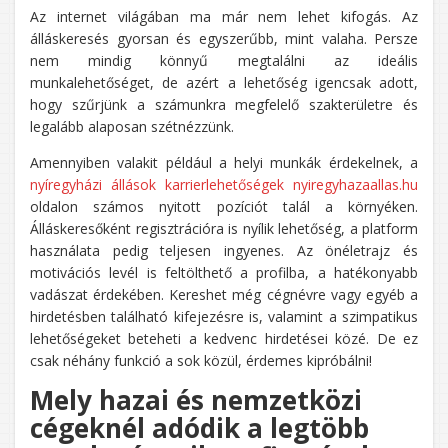
Az internet világában ma már nem lehet kifogás. Az
álláskeresés gyorsan és egyszerűbb, mint valaha. Persze
nem mindig könnyű megtalálni az ideális
munkalehetőséget, de azért a lehetőség igencsak adott,
hogy szűrjünk a számunkra megfelelő szakterületre és
legalább alaposan szétnézzünk.
Amennyiben valakit például a helyi munkák érdekelnek, a
nyíregyházi állások karrierlehetőségek nyiregyhazaallas.hu
oldalon számos nyitott pozíciót talál a környéken.
Álláskeresőként regisztrációra is nyílik lehetőség, a platform
használata pedig teljesen ingyenes. Az önéletrajz és
motivációs levél is feltölthető a profilba, a hatékonyabb
vadászat érdekében. Kereshet még cégnévre vagy egyéb a
hirdetésben található kifejezésre is, valamint a szimpatikus
lehetőségeket beteheti a kedvenc hirdetései közé. De ez
csak néhány funkció a sok közül, érdemes kipróbálni!
Mely hazai és nemzetközi
cégeknél adódik a legtöbb