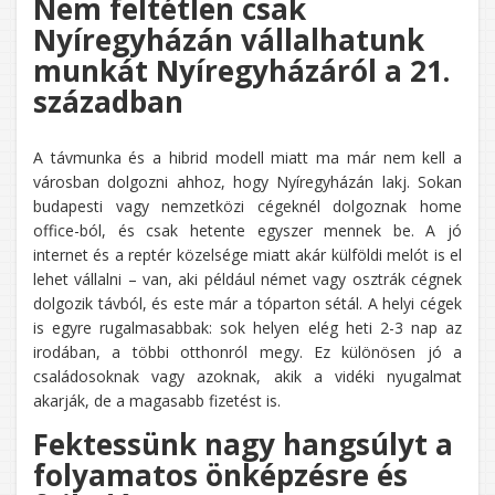
Nem feltétlen csak
Nyíregyházán vállalhatunk
munkát Nyíregyházáról a 21.
században
A távmunka és a hibrid modell miatt ma már nem kell a
városban dolgozni ahhoz, hogy Nyíregyházán lakj. Sokan
budapesti vagy nemzetközi cégeknél dolgoznak home
office-ból, és csak hetente egyszer mennek be. A jó
internet és a reptér közelsége miatt akár külföldi melót is el
lehet vállalni – van, aki például német vagy osztrák cégnek
dolgozik távból, és este már a tóparton sétál. A helyi cégek
is egyre rugalmasabbak: sok helyen elég heti 2-3 nap az
irodában, a többi otthonról megy. Ez különösen jó a
családosoknak vagy azoknak, akik a vidéki nyugalmat
akarják, de a magasabb fizetést is.
Fektessünk nagy hangsúlyt a
folyamatos önképzésre és