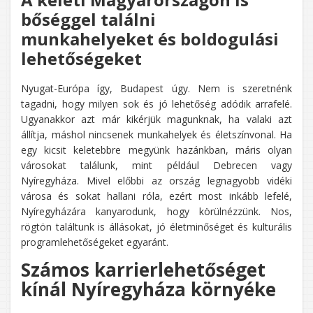
bőséggel találni
munkahelyeket és boldogulási
lehetőségeket
Nyugat-Európa így, Budapest úgy. Nem is szeretnénk
tagadni, hogy milyen sok és jó lehetőség adódik arrafelé.
Ugyanakkor azt már kikérjük magunknak, ha valaki azt
állítja, máshol nincsenek munkahelyek és életszínvonal. Ha
egy kicsit keletebbre megyünk hazánkban, máris olyan
városokat találunk, mint például Debrecen vagy
Nyíregyháza. Mivel előbbi az ország legnagyobb vidéki
városa és sokat hallani róla, ezért most inkább lefelé,
Nyíregyházára kanyarodunk, hogy körülnézzünk. Nos,
rögtön találtunk is állásokat, jó életminőséget és kulturális
programlehetőségeket egyaránt.
Számos karrierlehetőséget
kínál Nyíregyháza környéke