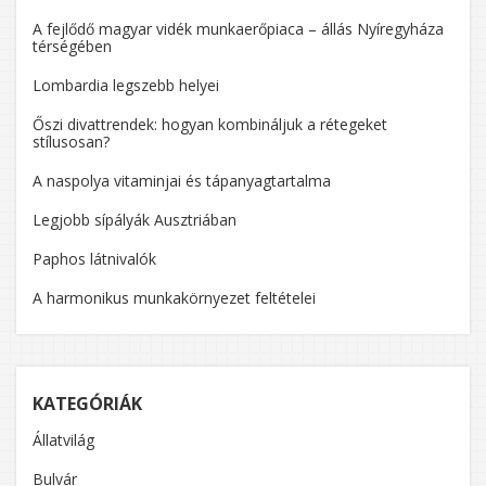
A fejlődő magyar vidék munkaerőpiaca – állás Nyíregyháza
térségében
Lombardia legszebb helyei
Őszi divattrendek: hogyan kombináljuk a rétegeket
stílusosan?
A naspolya vitaminjai és tápanyagtartalma
Legjobb sípályák Ausztriában
Paphos látnivalók
A harmonikus munkakörnyezet feltételei
KATEGÓRIÁK
Állatvilág
Bulvár