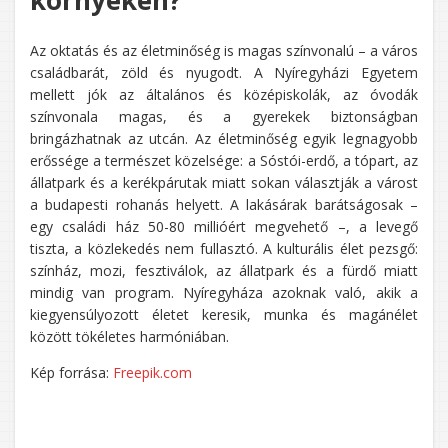
Az oktatás és az életminőség is magas színvonalú – a város
családbarát, zöld és nyugodt. A Nyíregyházi Egyetem
mellett jók az általános és középiskolák, az óvodák
színvonala magas, és a gyerekek biztonságban
bringázhatnak az utcán. Az életminőség egyik legnagyobb
erőssége a természet közelsége: a Sóstói-erdő, a tópart, az
állatpark és a kerékpárutak miatt sokan választják a várost
a budapesti rohanás helyett. A lakásárak barátságosak –
egy családi ház 50-80 millióért megvehető –, a levegő
tiszta, a közlekedés nem fullasztó. A kulturális élet pezsgő:
színház, mozi, fesztiválok, az állatpark és a fürdő miatt
mindig van program. Nyíregyháza azoknak való, akik a
kiegyensúlyozott életet keresik, munka és magánélet
között tökéletes harmóniában.
Kép forrása:
Freepik.com