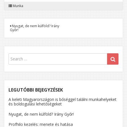
Munka
Bejegyzés
Nyugat, de nem külföld? Irány
Győr!
navigáció
LEGUTÓBBI BEJEGYZÉSEK
A keleti Magyarországon is bőséggel találni munkahelyeket
és boldogulási lehetőségeket
Nyugat, de nem külföld? Irány Győr!
Profhilo kezelés: menete és hatása