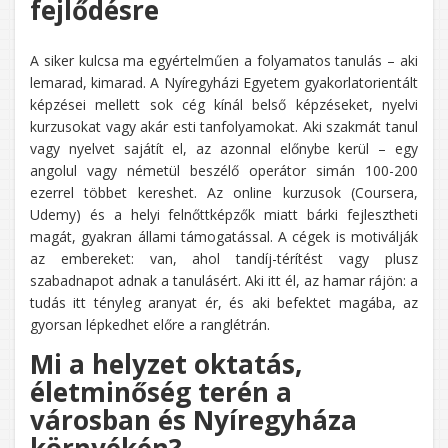
fejlődésre
A siker kulcsa ma egyértelműen a folyamatos tanulás – aki
lemarad, kimarad. A Nyíregyházi Egyetem gyakorlatorientált
képzései mellett sok cég kínál belső képzéseket, nyelvi
kurzusokat vagy akár esti tanfolyamokat. Aki szakmát tanul
vagy nyelvet sajátít el, az azonnal előnybe kerül – egy
angolul vagy németül beszélő operátor simán 100-200
ezerrel többet kereshet. Az online kurzusok (Coursera,
Udemy) és a helyi felnőttképzők miatt bárki fejlesztheti
magát, gyakran állami támogatással. A cégek is motiválják
az embereket: van, ahol tandíj-térítést vagy plusz
szabadnapot adnak a tanulásért. Aki itt él, az hamar rájön: a
tudás itt tényleg aranyat ér, és aki befektet magába, az
gyorsan lépkedhet előre a ranglétrán.
Mi a helyzet oktatás,
életminőség terén a
városban és Nyíregyháza
környékén?