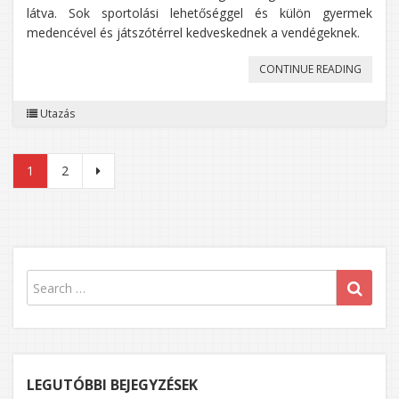
látva. Sok sportolási lehetőséggel és külön gyermek
medencével és játszótérrel kedveskednek a vendégeknek.
„BULGÁ
CONTINUE READING
NYARAL
Utazás
AKCIÓS
SZÁLLÁ
Bejegyzések
1
2
lapozása
LEGUTÓBBI BEJEGYZÉSEK