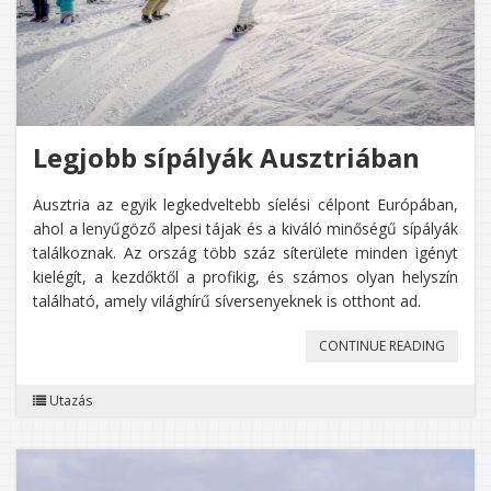
Legjobb sípályák Ausztriában
Ausztria az egyik legkedveltebb síelési célpont Európában,
ahol a lenyűgöző alpesi tájak és a kiváló minőségű sípályák
találkoznak. Az ország több száz síterülete minden igényt
kielégít, a kezdőktől a profikig, és számos olyan helyszín
található, amely világhírű síversenyeknek is otthont ad.
„LEGJO
CONTINUE READING
SÍPÁLY
Utazás
AUSZTR