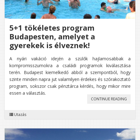
5+1 tökéletes program
Budapesten, amelyet a
gyerekek is élveznek!
A nyári vakáció idején a szülők hajlamosabbak a
kompromisszumokra a családi programok kiválasztása
terén. Budapest kiemelkedő abból a szempontból, hogy
szinte minden napra jut valamilyen érdekes és szórakoztató
program, sokszor csak pénztárca kérdés, hogy mikor mire
essen a választás.
„5+1
CONTINUE READING
TÖKÉLE
Utazás
PROGR
BUDAPE
AMELYE