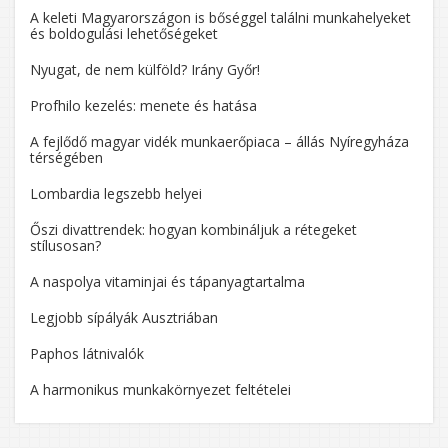
A keleti Magyarországon is bőséggel találni munkahelyeket
és boldogulási lehetőségeket
Nyugat, de nem külföld? Irány Győr!
Profhilo kezelés: menete és hatása
A fejlődő magyar vidék munkaerőpiaca – állás Nyíregyháza
térségében
Lombardia legszebb helyei
Őszi divattrendek: hogyan kombináljuk a rétegeket
stílusosan?
A naspolya vitaminjai és tápanyagtartalma
Legjobb sípályák Ausztriában
Paphos látnivalók
A harmonikus munkakörnyezet feltételei