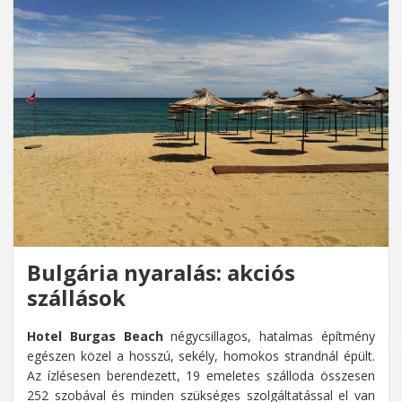
A
GYEREK
IS
ÉLVEZN
Bulgária nyaralás: akciós
szállások
Hotel Burgas Beach
négycsillagos, hatalmas építmény
egészen közel a hosszú, sekély, homokos strandnál épült.
Az ízlésesen berendezett, 19 emeletes szálloda összesen
252 szobával és minden szükséges szolgáltatással el van