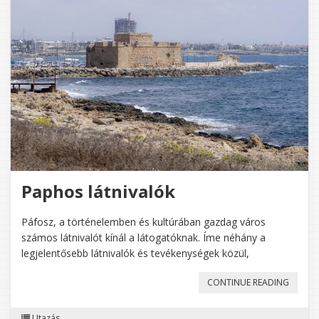
Paphos látnivalók
Páfosz, a történelemben és kultúrában gazdag város
számos látnivalót kínál a látogatóknak. Íme néhány a
legjelentősebb látnivalók és tevékenységek közül,
„PAPH
CONTINUE READING
LÁTNIV
Utazás