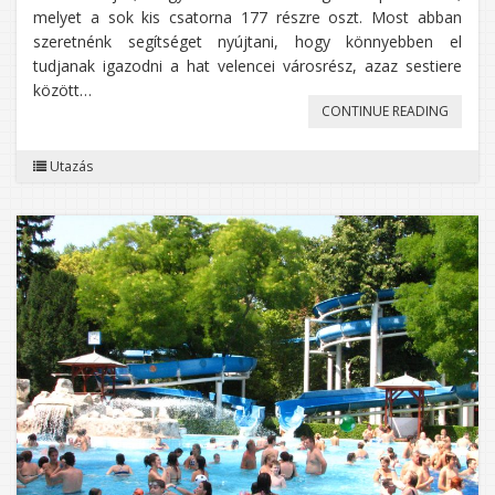
melyet a sok kis csatorna 177 részre oszt. Most abban
szeretnénk segítséget nyújtani, hogy könnyebben el
tudjanak igazodni a hat velencei városrész, azaz sestiere
között…
„VELEN
CONTINUE READING
LÁTNIV
Utazás