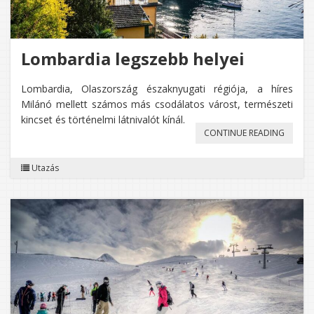
Lombardia legszebb helyei
Lombardia, Olaszország északnyugati régiója, a híres
Milánó mellett számos más csodálatos várost, természeti
kincset és történelmi látnivalót kínál.
„LOMB
CONTINUE READING
LEGSZE
Utazás
HELYEI”