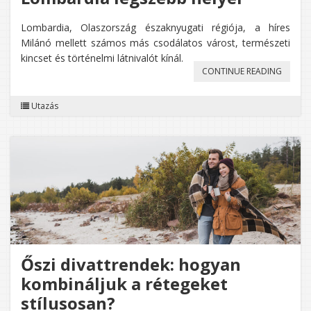
Lombardia, Olaszország északnyugati régiója, a híres
Milánó mellett számos más csodálatos várost, természeti
kincset és történelmi látnivalót kínál.
„LOMB
CONTINUE READING
LEGSZE
Utazás
HELYEI”
Őszi divattrendek: hogyan
kombináljuk a rétegeket
stílusosan?