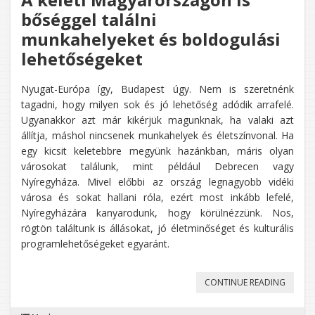
bőséggel találni
munkahelyeket és boldogulási
lehetőségeket
Nyugat-Európa így, Budapest úgy. Nem is szeretnénk
tagadni, hogy milyen sok és jó lehetőség adódik arrafelé.
Ugyanakkor azt már kikérjük magunknak, ha valaki azt
állítja, máshol nincsenek munkahelyek és életszínvonal. Ha
egy kicsit keletebbre megyünk hazánkban, máris olyan
városokat találunk, mint például Debrecen vagy
Nyíregyháza. Mivel előbbi az ország legnagyobb vidéki
városa és sokat hallani róla, ezért most inkább lefelé,
Nyíregyházára kanyarodunk, hogy körülnézzünk. Nos,
rögtön találtunk is állásokat, jó életminőséget és kulturális
programlehetőségeket egyaránt.
„A
CONTINUE READING
KELETI