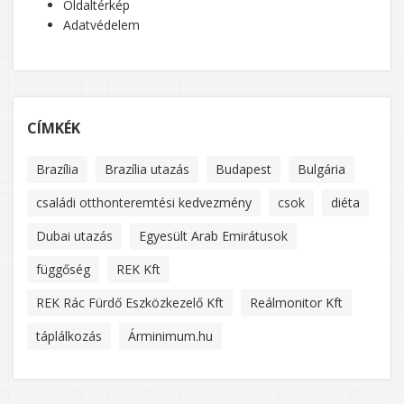
Oldaltérkép
Adatvédelem
CÍMKÉK
Brazília
Brazília utazás
Budapest
Bulgária
családi otthonteremtési kedvezmény
csok
diéta
Dubai utazás
Egyesült Arab Emirátusok
függőség
REK Kft
REK Rác Fürdő Eszközkezelő Kft
Reálmonitor Kft
táplálkozás
Árminimum.hu