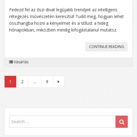
Fedezd fel az őszi divat legújabb trendjeit az intelligens
rétegezés művészetén keresztül! Tudd meg, hogyan lehet
összhangba hozni a kényelmet és a stílust a hideg
hónapokban, miközben mindig kifogástalanul mutatsz.
„ŐSZI
CONTINUE READING
DIVATT
Vásárlás
HOGY
KOMBI
Bejegyzések
1
2
…
9
A
lapozása
RÉTEGE
STÍLUS