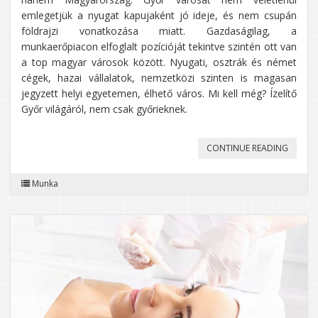
emlegetjük a nyugat kapujaként jó ideje, és nem csupán
földrajzi vonatkozása miatt. Gazdaságilag, a
munkaerőpiacon elfoglalt pozícióját tekintve szintén ott van
a top magyar városok között. Nyugati, osztrák és német
cégek, hazai vállalatok, nemzetközi szinten is magasan
jegyzett helyi egyetemen, élhető város. Mi kell még? Ízelítő
Győr világáról, nem csak győrieknek.
„NYUGA
CONTINUE READING
DE
Munka
NEM
KÜLFÖ
IRÁNY
GYŐR!”