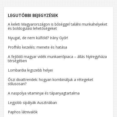
LEGUTÓBBI BEJEGYZÉSEK
A keleti Magyarországon is bőséggel találni munkahelyeket
és boldogulási lehetőségeket
Nyugat, de nem külföld? Irány Győr!
Profhilo kezelés: menete és hatása
A fejlődő magyar vidék munkaerőpiaca – állás Nyíregyháza
térségében
Lombardia legszebb helyei
Őszi divattrendek: hogyan kombináljuk a rétegeket
stílusosan?
A naspolya vitaminjai és tápanyagtartalma
Legjobb sípályák Ausztriában
Paphos látnivalók