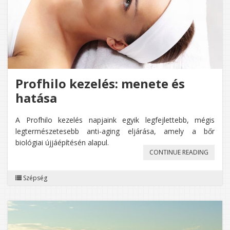
Profhilo kezelés: menete és
hatása
A Profhilo kezelés napjaink egyik legfejlettebb, mégis
legtermészetesebb anti-aging eljárása, amely a bőr
biológiai újjáépítésén alapul.
„PROFH
CONTINUE READING
KEZELÉS
Szépség
MENET
ÉS
HATÁSA