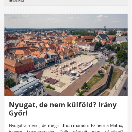
Munka
MAGYA
IS
BŐSÉG
TALÁLN
MUNKA
ÉS
BOLDO
LEHETŐ
Nyugat, de nem külföld? Irány
Győr!
Nyugatra menni, de mégis itthon maradni. Ez nem a Mátrix,
hanem Magyarország. Győr városát nem véletlenül