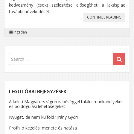
kedvezmény (csok) szélesítése elősegítheti a lakáspiac
további növekedését.
„A
CONTINUE READING
KEDVE
Ingatlan
ÁFA
KIVEZE
MIATT
CSÖKK
AZ
ÉPÍTÉSI
ENGEDÉ
LEGUTÓBBI BEJEGYZÉSEK
SZÁMA
A keleti Magyarországon is bőséggel találni munkahelyeket
és boldogulási lehetőségeket
Nyugat, de nem külföld? Irány Győr!
Profhilo kezelés: menete és hatása