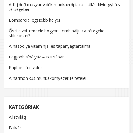
A fejlődő magyar vidék munkaerőpiaca – állás Nyíregyháza
térségében
Lombardia legszebb helyei
Őszi divattrendek: hogyan kombináljuk a rétegeket
stílusosan?
A naspolya vitaminjai és tápanyagtartalma
Legjobb sípályák Ausztriában
Paphos látnivalók
A harmonikus munkakörnyezet feltételei
KATEGÓRIÁK
Állatvilág
Bulvár