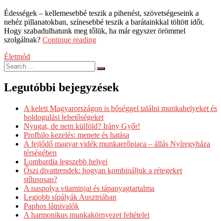
Édességek – kellemesebbé teszik a pihenést, szövetségeseink a
nehéz pillanatokban, színesebbé teszik a barátainkkal töltött időt.
Hogy szabadulhatunk meg tőlük, ha már egyszer örömmel
„Függőség
szolgálnak?
Continue reading
az
Életmód
édességektől:
hogy
győzhető
le?”
Legutóbbi bejegyzések
A keleti Magyarországon is bőséggel találni munkahelyeket és
boldogulási lehetőségeket
Nyugat, de nem külföld? Irány Győr!
Profhilo kezelés: menete és hatása
A fejlődő magyar vidék munkaerőpiaca – állás Nyíregyháza
térségében
Lombardia legszebb helyei
Őszi divattrendek: hogyan kombináljuk a rétegeket
stílusosan?
A naspolya vitaminjai és tápanyagtartalma
Legjobb sípályák Ausztriában
Paphos látnivalók
A harmonikus munkakörnyezet feltételei