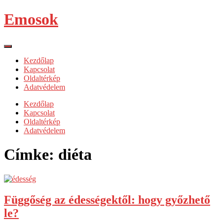
Emosok
Kezdőlap
Kapcsolat
Oldaltérkép
Adatvédelem
Kezdőlap
Kapcsolat
Oldaltérkép
Adatvédelem
Címke:
diéta
Függőség az édességektől: hogy győzhető
le?