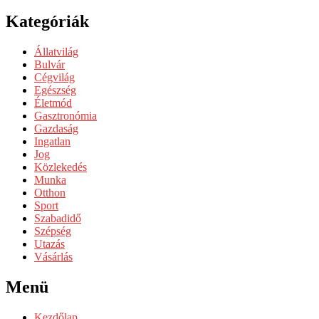
Kategóriák
Állatvilág
Bulvár
Cégvilág
Egészség
Életmód
Gasztronómia
Gazdaság
Ingatlan
Jog
Közlekedés
Munka
Otthon
Sport
Szabadidő
Szépség
Utazás
Vásárlás
Menü
Kezdőlap