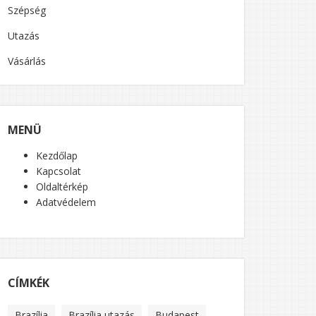
Szépség
Utazás
Vásárlás
MENÜ
Kezdőlap
Kapcsolat
Oldaltérkép
Adatvédelem
CÍMKÉK
Brazília
Brazília utazás
Budapest