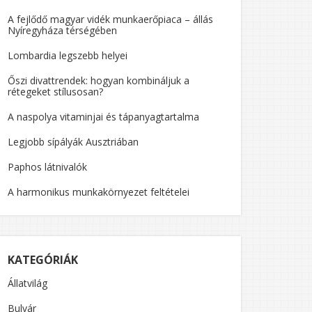
A fejlődő magyar vidék munkaerőpiaca – állás
Nyíregyháza térségében
Lombardia legszebb helyei
Őszi divattrendek: hogyan kombináljuk a
rétegeket stílusosan?
A naspolya vitaminjai és tápanyagtartalma
Legjobb sípályák Ausztriában
Paphos látnivalók
A harmonikus munkakörnyezet feltételei
KATEGÓRIÁK
Állatvilág
Bulvár