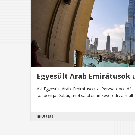
Egyesült Arab Emirátusok 
Az Egyesült Arab Emirátusok a Perzsa-öböl déli par
központja Dubai, ahol sajátosan keveredik a múlt é
Utazás