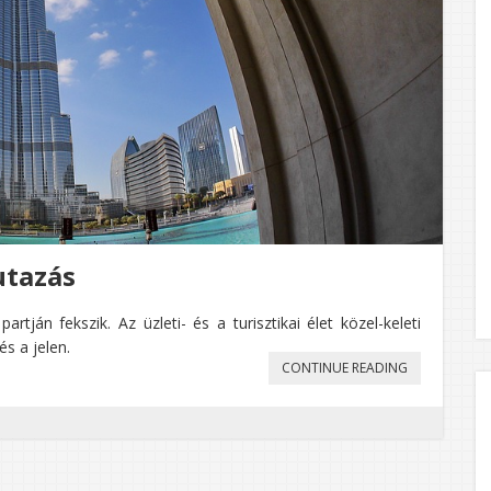
utazás
tján fekszik. Az üzleti- és a turisztikai élet közel-keleti
s a jelen.
„EGYESÜLT
CONTINUE READING
ARAB
EMIRÁTUSOK
UTAZÁS”