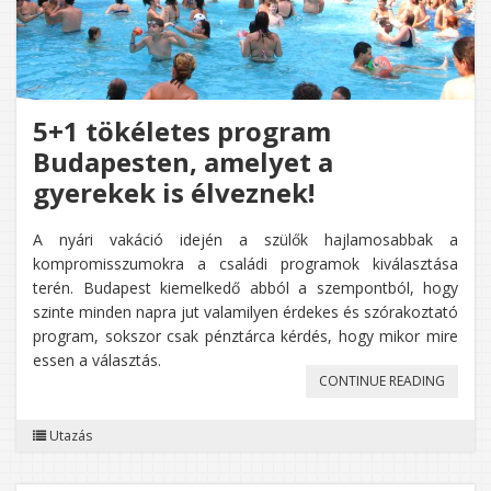
5+1 tökéletes program
Budapesten, amelyet a
gyerekek is élveznek!
A nyári vakáció idején a szülők hajlamosabbak a
kompromisszumokra a családi programok kiválasztása
terén. Budapest kiemelkedő abból a szempontból, hogy
szinte minden napra jut valamilyen érdekes és szórakoztató
program, sokszor csak pénztárca kérdés, hogy mikor mire
essen a választás.
„5+1
CONTINUE READING
TÖKÉLE
Utazás
PROGR
BUDAPE