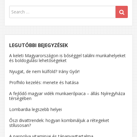
AMELYE
A
GYEREK
IS
ÉLVEZN
LEGUTÓBBI BEJEGYZÉSEK
A keleti Magyarországon is bőséggel találni munkahelyeket
és boldogulási lehetőségeket
Nyugat, de nem külföld? Irány Győr!
Profhilo kezelés: menete és hatása
A fejlődő magyar vidék munkaerőpiaca – állás Nyíregyháza
térségében
Lombardia legszebb helyei
Őszi divattrendek: hogyan kombináljuk a rétegeket
stílusosan?
A naspolya vitaminjai és tápanyagtartalma