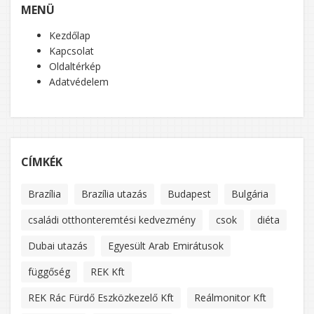
MENÜ
Kezdőlap
Kapcsolat
Oldaltérkép
Adatvédelem
CÍMKÉK
Brazília
Brazília utazás
Budapest
Bulgária
családi otthonteremtési kedvezmény
csok
diéta
Dubai utazás
Egyesült Arab Emirátusok
függőség
REK Kft
REK Rác Fürdő Eszközkezelő Kft
Reálmonitor Kft