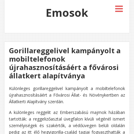
Emosok
Gorillareggelivel kampányolt a
mobiltelefonok
újrahasznosításáért a fővárosi
állatkert alapítványa
Különleges gorillareggelivel kampányolt a mobiltelefonok
újrahasznosításáért a Fővárosi Állat- és Növénykertben az
Állatkerti Alapítvány szerdán.
A különleges reggelit az Emberszabású majmok házában
tartották: a reggelizőasztal üvegfalon kívüli végénél ismert
személyiségek és szakértők, a védőüvegen belüli oldalán
pedig az itt élő hegyigorilla-család tagjai fogyaszthatták a