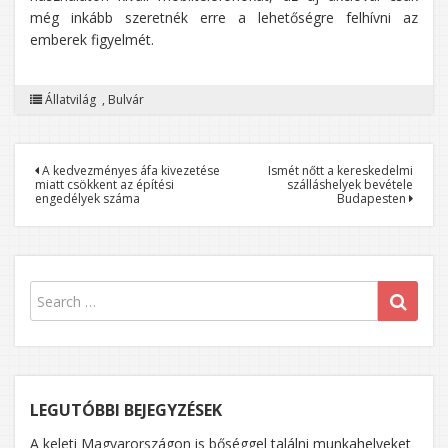
még inkább szeretnék erre a lehetőségre felhívni az
emberek figyelmét.
Állatvilág
,
Bulvár
Bejegyzés
A kedvezményes áfa kivezetése
Ismét nőtt a kereskedelmi
miatt csökkent az építési
szálláshelyek bevétele
navigáció
engedélyek száma
Budapesten
LEGUTÓBBI BEJEGYZÉSEK
A keleti Magyarországon is bőséggel találni munkahelyeket