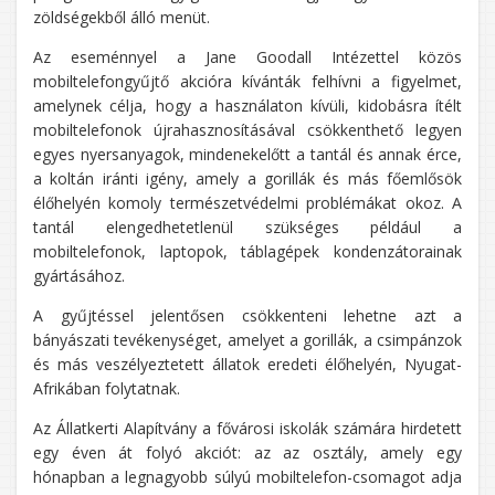
zöldségekből álló menüt.
Az eseménnyel a Jane Goodall Intézettel közös
mobiltelefongyűjtő akcióra kívánták felhívni a figyelmet,
amelynek célja, hogy a használaton kívüli, kidobásra ítélt
mobiltelefonok újrahasznosításával csökkenthető legyen
egyes nyersanyagok, mindenekelőtt a tantál és annak érce,
a koltán iránti igény, amely a gorillák és más főemlősök
élőhelyén komoly természetvédelmi problémákat okoz. A
tantál elengedhetetlenül szükséges például a
mobiltelefonok, laptopok, táblagépek kondenzátorainak
gyártásához.
A gyűjtéssel jelentősen csökkenteni lehetne azt a
bányászati tevékenységet, amelyet a gorillák, a csimpánzok
és más veszélyeztetett állatok eredeti élőhelyén, Nyugat-
Afrikában folytatnak.
Az Állatkerti Alapítvány a fővárosi iskolák számára hirdetett
egy éven át folyó akciót: az az osztály, amely egy
hónapban a legnagyobb súlyú mobiltelefon-csomagot adja