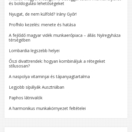
és boldogulási lehetőségeket
Nyugat, de nem külföld? Irány Győr!
Profhilo kezelés: menete és hatása
A fejlődő magyar vidék munkaerőpiaca – állás Nyíregyháza
térségében
Lombardia legszebb helyei
Őszi divattrendek: hogyan kombináljuk a rétegeket
stílusosan?
A naspolya vitaminjai és tápanyagtartalma
Legjobb sípályák Ausztriában
Paphos látnivalók
A harmonikus munkakörnyezet feltételei