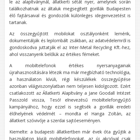
le az alapítványnál, állatkerti sétát nyer, amelynek során
találkozhatnak az általuk megsegített gorillák Budapesten
élő fajtársaival és gondozóik különleges idegenvezetést is
tartanak.
Az összegyűjtött mobilokat osztályonként lemérik,
dokumentálják és leplombált zsákban, az adatvédelemről is
gondoskodva juttatják el az Inter-Metal Recycling Kft.-hez,
ahol visszanyerik belőlük az értékes fémeket.
A mobiltelefonok értékes nyersanyagainak
újrahasznosítására létezik ma már megbízható technológia,
a használaton kívüli, régi készülékek összegyűjtése
azonban világviszonylatban nem teljesen kidolgozott. Ezért
csatlakozott az Állatkerti Alapítvány a Jane Goodall Intézet
Passzold vissza, Tesó! elnevezésű mobiltelefongyűjtő
kampányához, hogy ezzel is segítsék a gorillák eredeti
élőhelyének védelmét – mondta el Hanga Zoltán, az
állatkert szóvivője a szerdai sajtóeseményen.
Kiemelte: a budapesti állatkertben már évek óta gyűjtik a
használaton kívüli mobiltelefonokat, az új akcióval csak