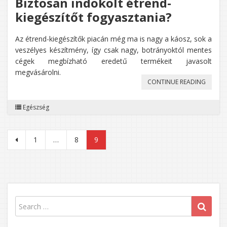
Biztosan indokolt étrend-
AZ
kiegészítőt fogyasztania?
ÁRMIN
ELEMZÉ
Az étrend-kiegészítők piacán még ma is nagy a káosz, sok a
SZERIN
veszélyes készítmény, így csak nagy, botrányoktól mentes
cégek megbízható eredetű termékeit javasolt
megvásárolni.
„BIZTO
CONTINUE READING
INDOK
Egészség
ÉTREND
KIEGÉS
Bejegyzések
1
…
8
9
FOGYAS
lapozása