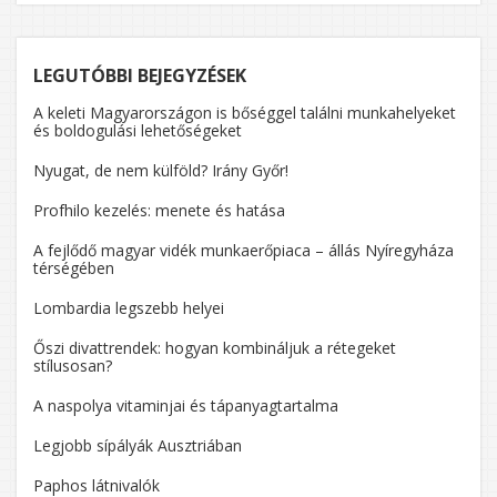
LEGUTÓBBI BEJEGYZÉSEK
A keleti Magyarországon is bőséggel találni munkahelyeket
és boldogulási lehetőségeket
Nyugat, de nem külföld? Irány Győr!
Profhilo kezelés: menete és hatása
A fejlődő magyar vidék munkaerőpiaca – állás Nyíregyháza
térségében
Lombardia legszebb helyei
Őszi divattrendek: hogyan kombináljuk a rétegeket
stílusosan?
A naspolya vitaminjai és tápanyagtartalma
Legjobb sípályák Ausztriában
Paphos látnivalók