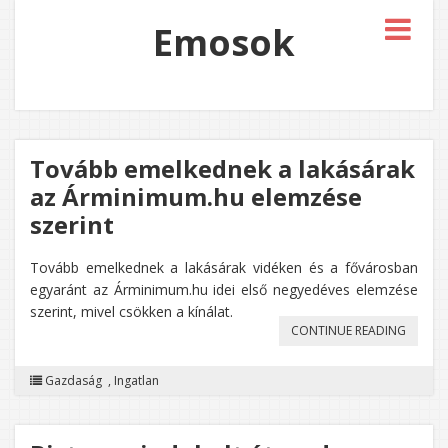
Emosok
Tovább emelkednek a lakásárak
az Árminimum.hu elemzése
szerint
Tovább emelkednek a lakásárak vidéken és a fővárosban
egyaránt az Árminimum.hu idei első negyedéves elemzése
szerint, mivel csökken a kínálat.
„TOVÁ
CONTINUE READING
EMELK
Gazdaság
,
Ingatlan
A
LAKÁS