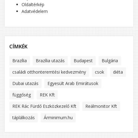
Oldaltérkép
Adatvédelem
CÍMKÉK
Brazília
Brazília utazás
Budapest
Bulgária
családi otthonteremtési kedvezmény
csok
diéta
Dubai utazás
Egyesült Arab Emirátusok
függőség
REK Kft
REK Rác Fürdő Eszközkezelő Kft
Reálmonitor Kft
táplálkozás
Árminimum.hu