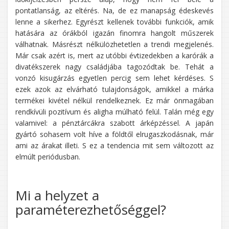
pontatlanság, az eltérés. Na, de ez manapság édeskevés
lenne a sikerhez. Egyrészt kellenek további funkciók, amik
hatására az órákból igazán finomra hangolt műszerek
válhatnak. Másrészt nélkülözhetetlen a trendi megjelenés.
Már csak azért is, mert az utóbbi évtizedekben a karórák a
divatékszerek nagy családjába tagozódtak be. Tehát a
vonzó kisugárzás egyetlen percig sem lehet kérdéses. S
ezek azok az elvárható tulajdonságok, amikkel a márka
termékei kivétel nélkül rendelkeznek. Ez már önmagában
rendkívüli pozitívum és aligha múlható felül. Talán még egy
valamivel: a pénztárcákra szabott árképzéssel. A japán
gyártó sohasem volt híve a földtől elrugaszkodásnak, már
ami az árakat illeti. S ez a tendencia mit sem változott az
elmúlt periódusban.
Mi a helyzet a
paraméterezhetőséggel?