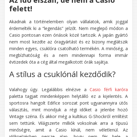
felett!
Akadnak a történelemben olyan vállalatok, amik joggal
érdemelték ki a “legendás” jelzőt. Nem meglepő módon a
Casio pontosan ezen óriások közé tartozik. A japán gyártó
nem most kezdte az óragyártást és ez bizony meglátszik
minden egyes, csuklóra csatolható termékén. A minőség, a
megbízhatóság és a nem mindennapi forma immár
évtizedek óta a cég által megalkotott órák sajátja.
A stílus a csuklónál kezdődik?
Valahogy úgy. Legalábbis elnézve a
Casio férfi karóra
paletta tagjait mindenképpen helytálló ez a kijelentés. A
sportosra hangolt Edifice sorozat pont ugyanannyira ütős
választás, mint mondjuk a régi időket a jelenbe hozó
Vintage széria. És akkor még a kultikus G-Shockról említést
sem tettünk. Világszerte milliók voksolnak arra a típusú
minőségre, amit a Casio kínál, nem véletlenül. Az
időkijelzésben persze alap, hogy nem fér bele a