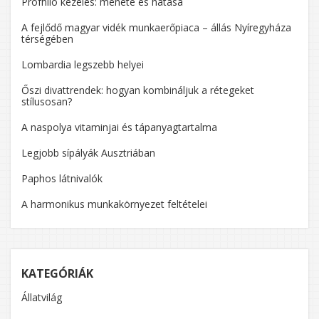
Profhilo kezelés: menete és hatása
A fejlődő magyar vidék munkaerőpiaca – állás Nyíregyháza
térségében
Lombardia legszebb helyei
Őszi divattrendek: hogyan kombináljuk a rétegeket
stílusosan?
A naspolya vitaminjai és tápanyagtartalma
Legjobb sípályák Ausztriában
Paphos látnivalók
A harmonikus munkakörnyezet feltételei
KATEGÓRIÁK
Állatvilág