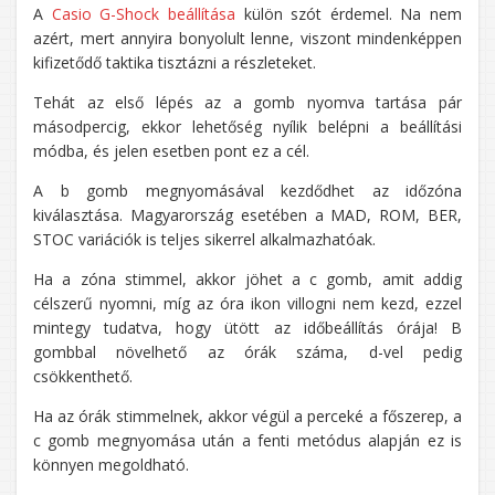
A
Casio G-Shock beállítása
külön szót érdemel. Na nem
azért, mert annyira bonyolult lenne, viszont mindenképpen
kifizetődő taktika tisztázni a részleteket.
Tehát az első lépés az a gomb nyomva tartása pár
másodpercig, ekkor lehetőség nyílik belépni a beállítási
módba, és jelen esetben pont ez a cél.
A b gomb megnyomásával kezdődhet az időzóna
kiválasztása. Magyarország esetében a MAD, ROM, BER,
STOC variációk is teljes sikerrel alkalmazhatóak.
Ha a zóna stimmel, akkor jöhet a c gomb, amit addig
célszerű nyomni, míg az óra ikon villogni nem kezd, ezzel
mintegy tudatva, hogy ütött az időbeállítás órája! B
gombbal növelhető az órák száma, d-vel pedig
csökkenthető.
Ha az órák stimmelnek, akkor végül a perceké a főszerep, a
c gomb megnyomása után a fenti metódus alapján ez is
könnyen megoldható.