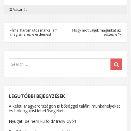
Vásárlás
Bejegyzés
Íme, három ütős márka, ami
Hogy motiváljuk magunkat az
megismerésre érdemes!
edzésre?
navigáció
LEGUTÓBBI BEJEGYZÉSEK
A keleti Magyarországon is bőséggel találni munkahelyeket
és boldogulási lehetőségeket
Nyugat, de nem külföld? Irány Győr!