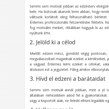
Semmi sem motivál jobban az edzésterv elvégzé
bele. Ha biztosak akarunk lenni abban, hogy ren
váltsunk korlátolt ideig felhasználható bérlet
Érdemes professzionális felszerelésbe fektetni. 
fog motiválni minket, ritkábban hagyjuk ki az 
nyúltunk érte.
2. Jelöld ki a célod
Mielőtt edzeni mész, gondold végig pontosan, h
megválaszoltad magadnak ezeket a kérdéseket, prób
a vágyad. Érdemes leírni ezeket a célokat, vala
átolvasni ezt a jegyzetet. Főleg amikor elbizonyta
3. Hívd el edzeni a barátaidat
Semmi sem motivál annál jobban, mint a jó tá
általában nehezebben adod fel a gyakorlatokat.
vagy a kisportolt alak, ne feledd elhívni legalább