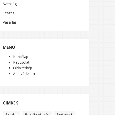
Szépség
Utazás
Vásárlás
MENÜ
Kezdőlap
Kapcsolat
Oldaltérkép
Adatvédelem
CÍMKÉK
Brazília
Brazília utazás
Budapest