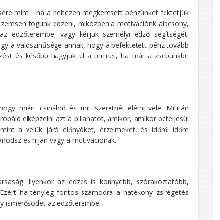
sére mint… ha a nehezen megkeresett pénzünket fektetjük
dszeresen fogunk edzeni, miközben a motivációnk alacsony,
et az edzőterembe, vagy kérjük személyi edző segítségét.
Nagy a valószínűsége annak, hogy a befektetett pénz tovább
edzést és később hagyjuk el a termet, ha már a zsebünkbe
ogy miért csinálod és mit szeretnél elérni vele. Miután
áld elképzelni azt a pillanatot, amikor, amikor beteljesül
mint a velük járó előnyöket, érzelmeket, és időről időre
lanodsz és híján vagy a motivációnak.
rsaság. Ilyenkor az edzés is könnyebb, szórakoztatóbb,
 Ezért ha tényleg fontos számodra a hatékony zsírégetés
 egy ismerősödet az edzőterembe.