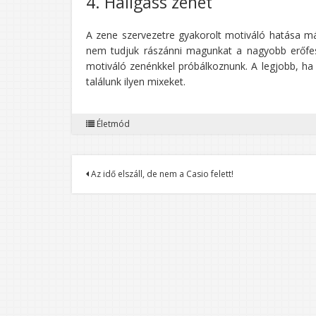
4. Hallgass zenét
A zene szervezetre gyakorolt motiváló hatása má
nem tudjuk rászánni magunkat a nagyobb erőfes
motiváló zenénkkel próbálkoznunk. A legjobb, ha
találunk ilyen mixeket.
Életmód
Bejegyzés
Az idő elszáll, de nem a Casio felett!
navigáció