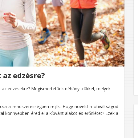
 az edzésre?
t az edzésekre? Megismertetünk néhány trükkel, melyek
csa a rendszerességben rejlik. Hogy növeld motiváltságod
tal könnyebben éred el a kíbvánt alakot és erőnlétet? Ezek a