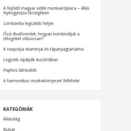
A fejlődő magyar vidék munkaerőpiaca – állás
Nyíregyháza térségében
Lombardia legszebb helyei
Őszi divattrendek: hogyan kombináljuk a
rétegeket stílusosan?
A naspolya vitaminjai és tápanyagtartalma
Legjobb sípályák Ausztriában
Paphos látnivalók
A harmonikus munkakörnyezet feltételei
KATEGÓRIÁK
Állatvilág
Bulvár