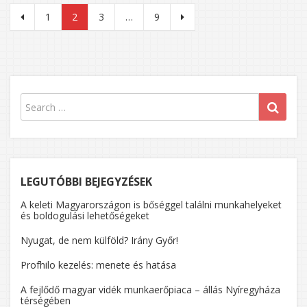
Bejegyzések
1
2
3
…
9
lapozása
LEGUTÓBBI BEJEGYZÉSEK
A keleti Magyarországon is bőséggel találni munkahelyeket
és boldogulási lehetőségeket
Nyugat, de nem külföld? Irány Győr!
Profhilo kezelés: menete és hatása
A fejlődő magyar vidék munkaerőpiaca – állás Nyíregyháza
térségében