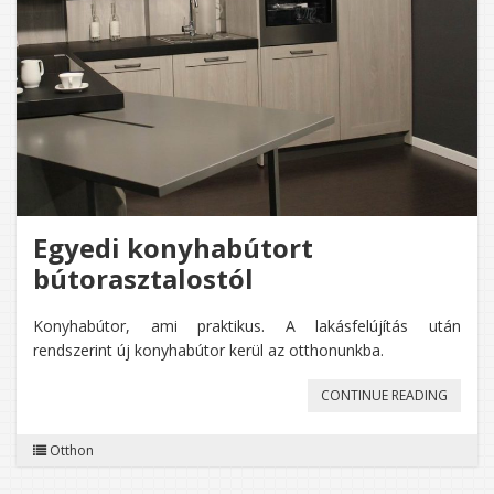
Egyedi konyhabútort
bútorasztalostól
Konyhabútor, ami praktikus. A lakásfelújítás után
rendszerint új konyhabútor kerül az otthonunkba.
„EGYED
CONTINUE READING
KONYH
Otthon
BÚTOR