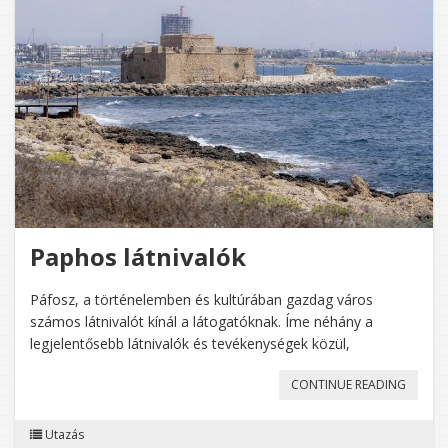
Paphos látnivalók
Páfosz, a történelemben és kultúrában gazdag város
számos látnivalót kínál a látogatóknak. Íme néhány a
legjelentősebb látnivalók és tevékenységek közül,
„PAPH
CONTINUE READING
LÁTNIV
Utazás