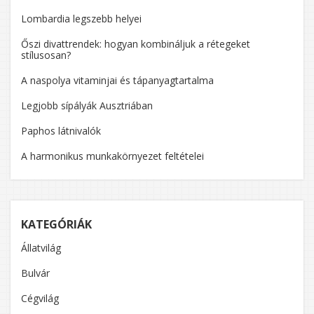
Lombardia legszebb helyei
Őszi divattrendek: hogyan kombináljuk a rétegeket
stílusosan?
A naspolya vitaminjai és tápanyagtartalma
Legjobb sípályák Ausztriában
Paphos látnivalók
A harmonikus munkakörnyezet feltételei
KATEGÓRIÁK
Állatvilág
Bulvár
Cégvilág