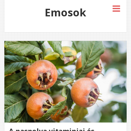
Emosok
A naspolya vitaminjai és