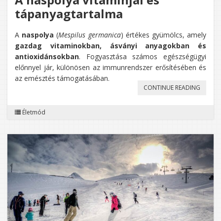
tápanyagtartalma
A
naspolya
(
Mespilus germanica
) értékes gyümölcs, amely
gazdag vitaminokban, ásványi anyagokban és
antioxidánsokban
. Fogyasztása számos egészségügyi
előnnyel jár, különösen az immunrendszer erősítésében és
az emésztés támogatásában.
„A
CONTINUE READING
NASPO
Életmód
VITAMIN
ÉS
TÁPAN