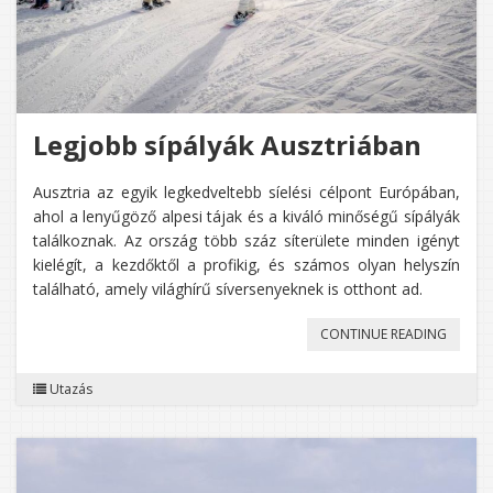
Legjobb sípályák Ausztriában
Ausztria az egyik legkedveltebb síelési célpont Európában,
ahol a lenyűgöző alpesi tájak és a kiváló minőségű sípályák
találkoznak. Az ország több száz síterülete minden igényt
kielégít, a kezdőktől a profikig, és számos olyan helyszín
található, amely világhírű síversenyeknek is otthont ad.
„LEGJO
CONTINUE READING
SÍPÁLY
Utazás
AUSZTR