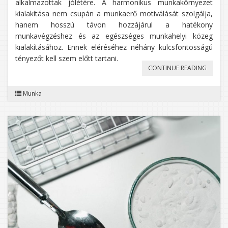
alkalmazottak jólétére. A harmonikus munkakörnyezet
kialakítása nem csupán a munkaerő motiválását szolgálja,
hanem hosszú távon hozzájárul a hatékony
munkavégzéshez és az egészséges munkahelyi közeg
kialakításához. Ennek eléréséhez néhány kulcsfontosságú
tényezőt kell szem előtt tartani.
„A
CONTINUE READING
HARMO
Munka
MUNKA
FELTÉTE