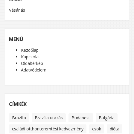
Vásárlás
MENÜ
Kezdőlap
Kapcsolat
Oldaltérkép
Adatvédelem
CÍMKÉK
Brazília
Brazília utazás
Budapest
Bulgária
családi otthonteremtési kedvezmény
csok
diéta