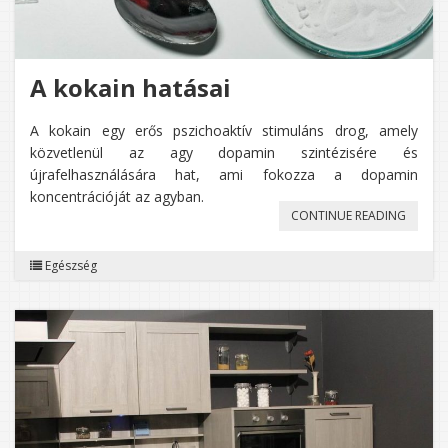
A kokain hatásai
A kokain egy erős pszichoaktív stimuláns drog, amely
közvetlenül az agy dopamin szintézisére és
újrafelhasználására hat, ami fokozza a dopamin
koncentrációját az agyban.
„A
CONTINUE READING
KOKAI
Egészség
HATÁSA